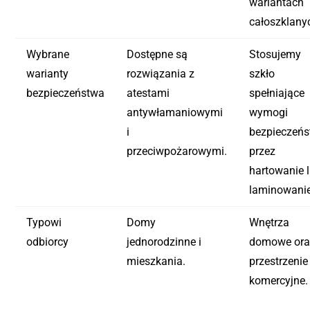
wariantach
całoszklany
Wybrane
Dostępne są
Stosujemy
warianty
rozwiązania z
szkło
bezpieczeństwa
atestami
spełniające
antywłamaniowymi
wymogi
i
bezpieczeń
przeciwpożarowymi.
przez
hartowanie 
laminowanie
Typowi
Domy
Wnętrza
odbiorcy
jednorodzinne i
domowe ora
mieszkania.
przestrzenie
komercyjne.