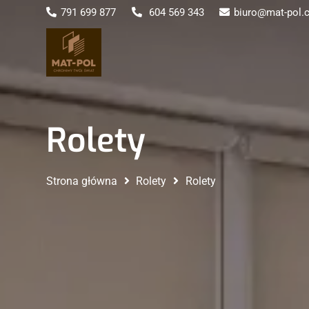
791 699 877
604 569 343
biuro@mat-pol.
Rolety
Strona główna
Rolety
Rolety