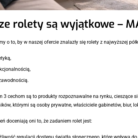
ze rolety są wyjątkowe – 
y o to, by w naszej ofercie znalazły się rolety z najwyższej półk
etyką,
kcjonalnością,
zawodnością.
ym 3 cechom są to produkty rozpoznawalne na rynku, cieszące 
ków, którymi są osoby prywatne, właściciele gabinetów, biur, lo
eń doceniają oni to, że zadaniem rolet jest:
liwość regulacji dostępu światła słonecznego, które wpływa do