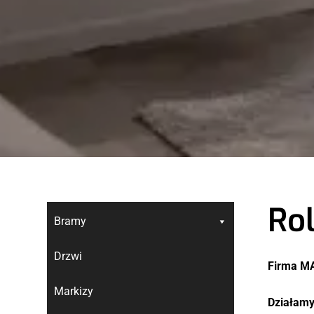
Rol
Bramy
Drzwi
Firma M
Markizy
Działamy