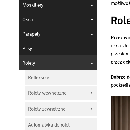
możliwoś
Moskitiery
Role
Okna
Parapety
Przez wie
okna. Jed
Plisy
przesłani
przez de
Rolety
Dobrze d
Refleksole
podkreśla
Rolety wewnętrzne
Rolety zewnętrzne
Automatyka do rolet