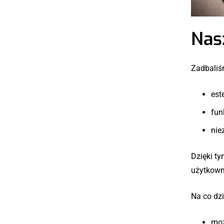
Nas
Zadbaliśm
est
fun
nie
Dzięki t
użytkowni
Na co dzi
moż