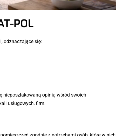
MAT-POL
i, odznaczające się:
się nieposzlakowaną opinią wśród swoich
kali usługowych, firm.
 pomieszczeń zgodnie z potrzebami osób, które w nich